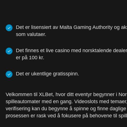
Registrering Og Sikkerhetstips For Din Konto
Kampanjer Og Bonuser
Det er lisensiert av Malta Gaming Authority og
som valutaer.
Det finnes et live casino med norsktalende deale
er på 100 kr.
Det er ukentlige gratisspinn.
Velkommen til XLBet, hvor ditt eventyr begynner i Nor
spilleautomater med en gang. Videoslots med temaer, ja
verifisering kan du begynne å spinne og finne daglige 
prosessen er rask ved å fokusere på behovene til spill