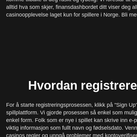
alltid hva som skjer, finansdashbordet ditt viser deg 
casinoopplevelse laget kun for spillere i Norge. Bli me
Hvordan registrere
For å starte registreringsprosessen, klikk på "Sign U
spillplattform. Vi gjorde prosessen så enkel som muli
enkel form. Folk som er nye i spillet kan skrive inn e-
viktig informasjon som fullt navn og fødselsdato. Vennli
casinos regler og unngå problemer med kontoverifiser