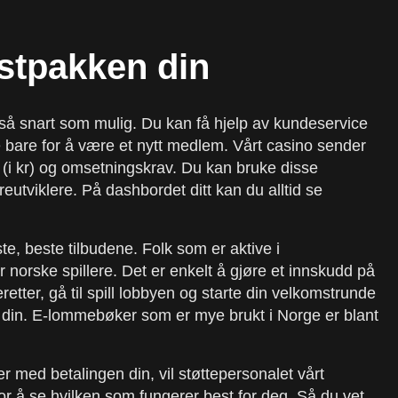
stpakken din
in så snart som mulig. Du kan få hjelp av kundeservice
 bare for å være et nytt medlem. Vårt casino sender
 (i kr) og omsetningskrav. Du kan bruke disse
utviklere. På dashbordet ditt kan du alltid se
te, beste tilbudene. Folk som er aktive i
 norske spillere. Det er enkelt å gjøre et innskudd på
retter, gå til spill lobbyen og starte din velkomstrunde
n din. E-lommebøker som er mye brukt i Norge er blant
r med betalingen din, vil støttepersonalet vårt
for å se hvilken som fungerer best for deg. Så du vet