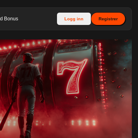
dd Bonus
Logg inn
Registrer