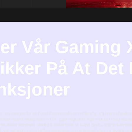
ger Vår Gaming 
kker På At Det 
nksjoner
, og sørger for at hvert kasinospill er rettferdig, og har et bruker
maker ved å akseptere NOK, gjør registreringen enkel med BankI
brukere kommer stadig tilbake fordi vi tilbyr gratis spinn kamp
it, vel vitende om at informasjonen og pengene dine er trygge med