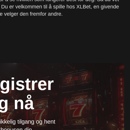
. Du er velkommen til å spille hos XLBet, en givende
ere velger den fremfor andre.
gistrer
g nå
ikkelig tilgang og hent
tbonusen din