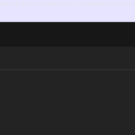
ere? Vår side har alle alternativene og sikkerheten du trenger for