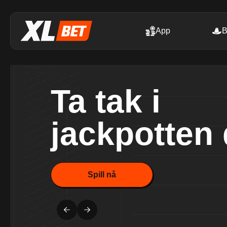
App
B
Ta tak i
jackpotten 
Spill nå