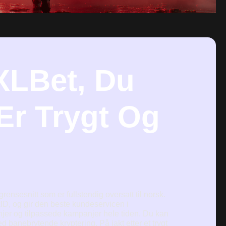
XLBet, Du
Er Trygt Og
grensesnitt som er fullstendig oversatt til norsk.
D, og gir den beste kundeservicen i
anjer og tilpassede kampanjer hele tiden. Du kan
 banebrytende kryptering. På jakt etter et trygt