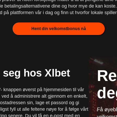
alle betalingsalternativene dine og hvor mye de kan koste
d på plattformen vår i dag og finn ut hvorfor lokale spill
Hent din velkomstbonus nå
Re
 seg hos Xlbet
de
p"- knappen øverst på hjemmesiden til vår
g ved å administrere alt gjennom en enkelt,
postadressen sin, lage et passord og gi
gst fyll ut alle feltene nøye for å følge vårt
Få øyebl
ing senere. Du vil få en e-post med en
velkoms